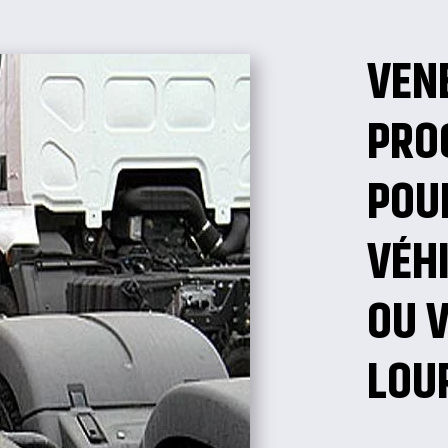
VEN
PRO
POU
VÉHI
OU 
LOU