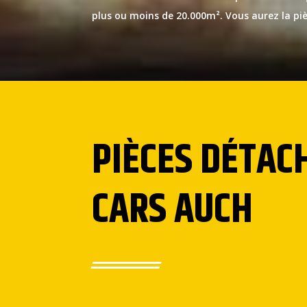
plus ou moins de 20.000m². Vous aurez la piè
PIÈCES DÉTAC
CARS AUCH