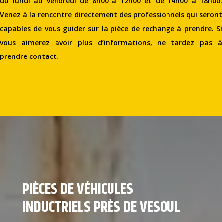
du lundi au vendredi de 8h00 à 12h00 et de 14h00 à 18h00.
Venez à la rencontre directement des professionnels qui seront
capables de vous guider sur la pièce de rechange à prendre. Si
vous aimerez avoir plus d’informations, ne tardez pas à
prendre contact.
PIÈCES DE VÉHICULES
INDUCTRIELS PRÈS DE VESOUL