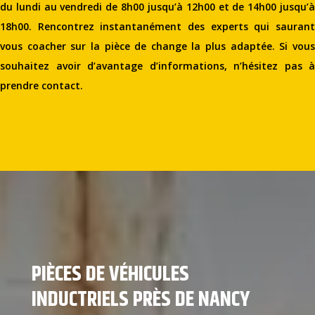
du lundi au vendredi de 8h00 jusqu’à 12h00 et de 14h00 jusqu’à
18h00. Rencontrez instantanément des experts qui saurant
vous coacher sur la pièce de change la plus adaptée. Si vous
souhaitez avoir d’avantage d’informations, n’hésitez pas à
prendre contact.
PIÈCES DE VÉHICULES
INDUCTRIELS PRÈS DE NANCY