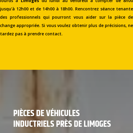
lourds à
Limoges
du lundi au vendredi à compter de 8h0
jusqu’à 12h00 et de 14h00 à 18h00. Rencontrez séance tenante
des professionnels qui pourront vous aider sur la pièce de
change appropriée. Si vous voulez obtenir plus de précisions, ne
tardez pas à prendre contact.
PIÈCES DE VÉHICULES
INDUCTRIELS PRÈS DE LIMOGES