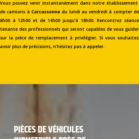
Vous pouvez venir instantanément dans notre établissement
de camions à
Carcassonne
du lundi au vendredi à compter d
8h00 à 12h00 et de 14h00 jusqu’à 18h00. Rencontrez séance
tenante des professionnels qui seront capables de vous guider
sur la pièce de remplacement à privilégier. Si vous souhaitez
avoir plus de précisions, n’hésitez pas à appeler.
PIÈCES DE VÉHICULES