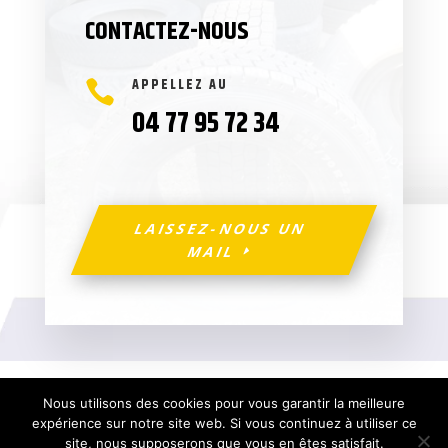
CONTACTEZ-NOUS
APPELLEZ AU

04 77 95 72 34
LAISSEZ-NOUS UN
MAIL
Mentions Légales
Nous utilisons des cookies pour vous garantir la meilleure
Politique de Confidentialité
Plan du Site
expérience sur notre site web. Si vous continuez à utiliser ce
Création Site Internet Saint-Etienne | WEBILIKO
site, nous supposerons que vous en êtes satisfait.