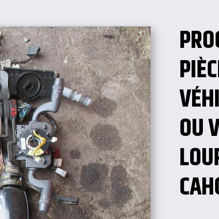
PRO
PIÈ
VÉHI
OU 
LOU
CAH