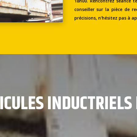
18h00. Rencontrez séance te
conseiller sur la pièce de r
précisions, n’hésitez pas à ap
ICULES INDUCTRIELS