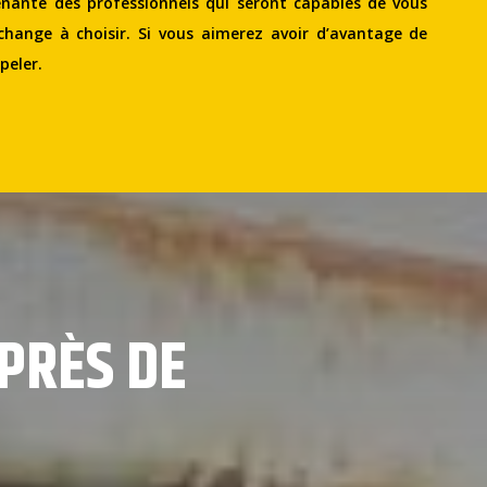
nante des professionnels qui seront capables de vous
echange à choisir. Si vous aimerez avoir d’avantage de
peler.
 PRÈS DE